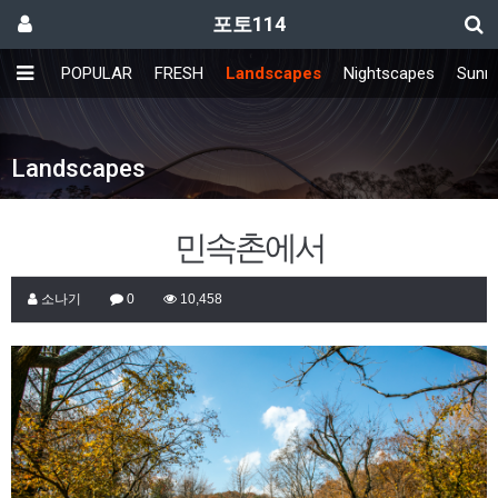
포토114
POPULAR
FRESH
Landscapes
Nightscapes
Sunri
Landscapes
민속촌에서
소나기
0
10,458