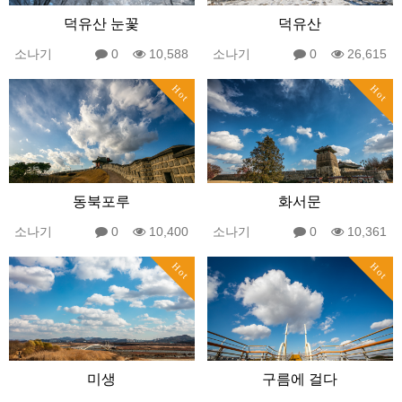
덕유산 눈꽃
덕유산
소나기
0
10,588
소나기
0
26,615
Hot
Hot
동북포루
화서문
소나기
0
10,400
소나기
0
10,361
Hot
Hot
미생
구름에 걸다