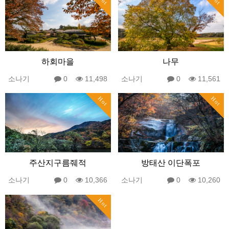
하회마을
나무
소나기
0
11,498
소나기
0
11,561
Hot
Hot
주산지구름줴적
방태산 이단폭포
소나기
0
10,366
소나기
0
10,260
Hot