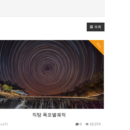
목록
Hot
직탕 폭포별궤적
소나기
0
10,374