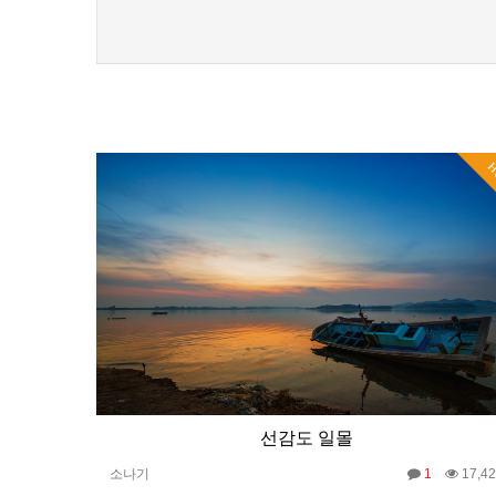
H
선감도 일몰
소나기
1
17,4