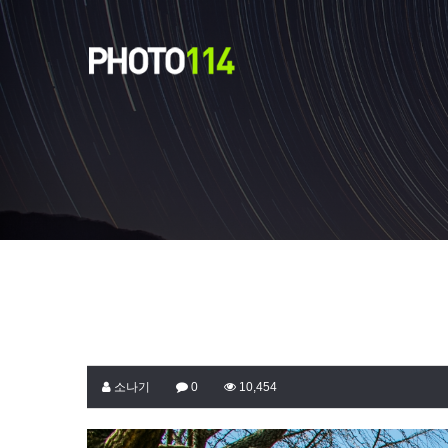
소나기
0
10,454