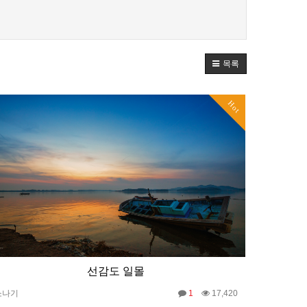
목록
Hot
선감도 일몰
소나기
1
17,420