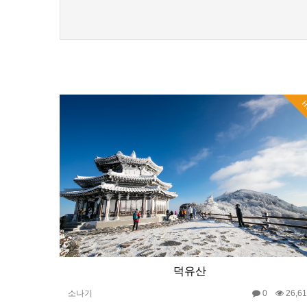
H
덕유산
소나기
0
26,6