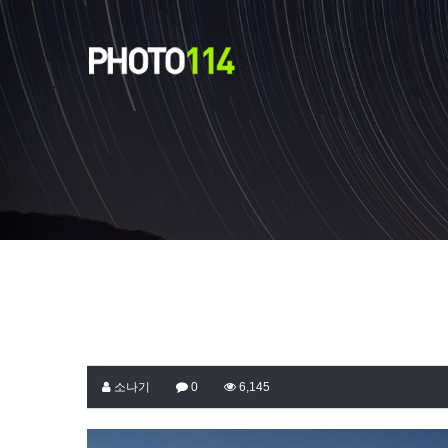
소나기
0
6,145