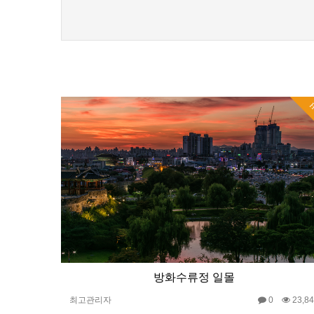
H
방화수류정 일몰
최고관리자
0
23,8