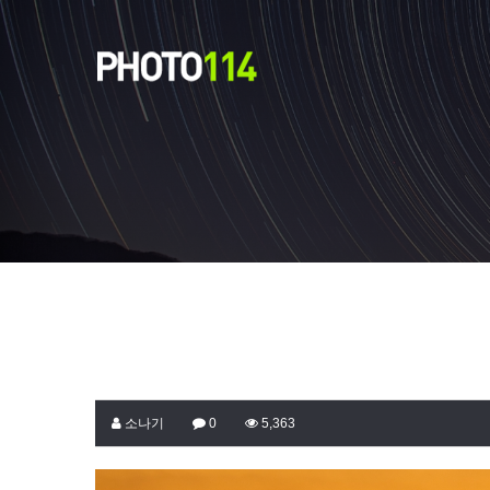
소나기
0
5,363