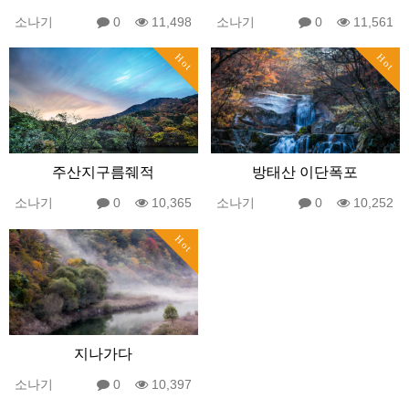
소나기
0
11,498
소나기
0
11,561
Hot
Hot
주산지구름줴적
방태산 이단폭포
소나기
0
10,365
소나기
0
10,252
Hot
지나가다
소나기
0
10,397