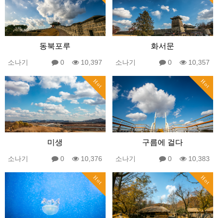
동북포루
화서문
소나기
0
10,397
소나기
0
10,357
Hot
Hot
미생
구름에 걸다
소나기
0
10,376
소나기
0
10,383
Hot
Hot