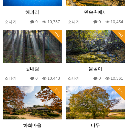
해파리
민속촌에서
소나기
0
10,737
소나기
0
10,454
Hot
Hot
빛내림
물돌이
소나기
0
10,443
소나기
0
10,361
Hot
Hot
하회마을
나무