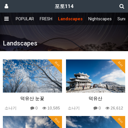
포토114
POPULAR
FRESH
Landscapes
Nightscapes
Sunri
Landscapes
Hot
Hot
덕유산 눈꽃
덕유산
소나기
0
10,585
소나기
0
26,612
Hot
Hot