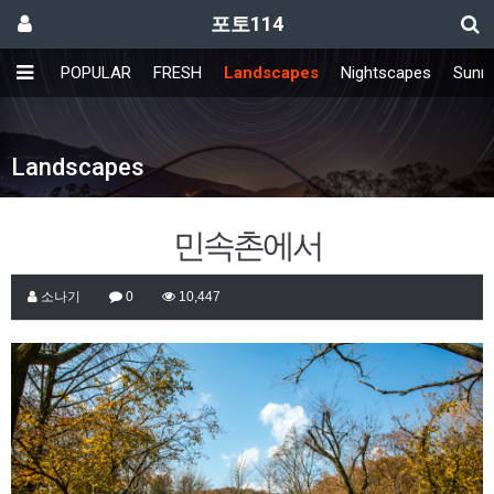
포토114
POPULAR
FRESH
Landscapes
Nightscapes
Sunri
Landscapes
민속촌에서
소나기
0
10,447