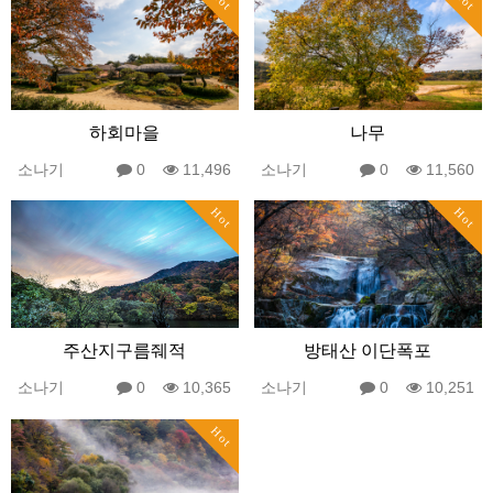
하회마을
나무
소나기
0
11,496
소나기
0
11,560
Hot
Hot
주산지구름줴적
방태산 이단폭포
소나기
0
10,365
소나기
0
10,251
Hot