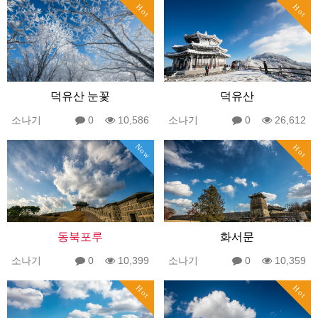
Hot
Hot
덕유산 눈꽃
덕유산
소나기
0
10,586
소나기
0
26,612
Now
Hot
동북포루
화서문
소나기
0
10,399
소나기
0
10,359
Hot
Hot