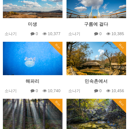
미생
구름에 걸다
소나기
0
10,377
소나기
0
10,385
Hot
Hot
해파리
민속촌에서
소나기
0
10,740
소나기
0
10,456
Hot
Hot