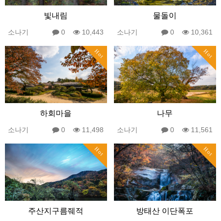
빛내림
물돌이
소나기
0
10,443
소나기
0
10,361
Hot
Hot
하회마을
나무
소나기
0
11,498
소나기
0
11,561
Hot
Hot
주산지구름줴적
방태산 이단폭포