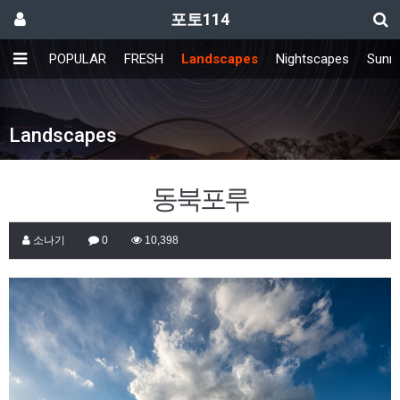
포토114
POPULAR
FRESH
Landscapes
Nightscapes
Sunri
Landscapes
동북포루
소나기
0
10,398