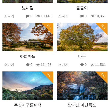
빛내림
물돌이
소나기
0
10,443
소나기
0
10,361
Hot
Hot
하회마을
나무
소나기
0
11,498
소나기
0
11,561
Hot
Hot
주산지구름줴적
방태산 이단폭포