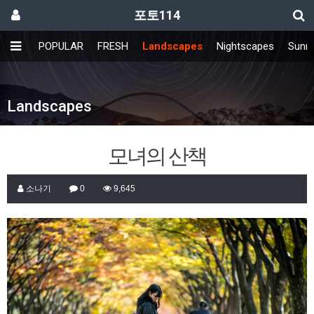
포토114
POPULAR
FRESH
Landscapes
Nightscapes
Sunri
Landscapes
모녀의 산책
소나기
0
9,645