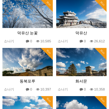
Hot
Hot
덕유산 눈꽃
덕유산
소나기
0
10,585
소나기
0
26,612
Hot
Hot
동북포루
화서문
소나기
0
10,397
소나기
0
10,358
Hot
Hot