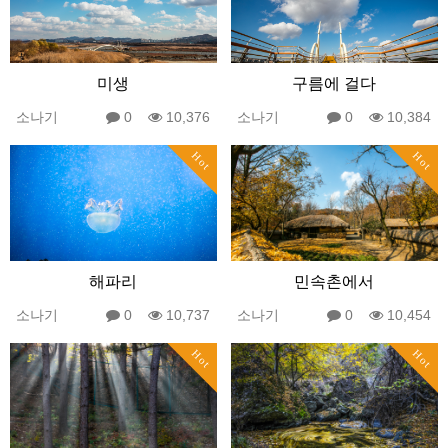
미생
구름에 걸다
소나기
0
10,376
소나기
0
10,384
Hot
Hot
해파리
민속촌에서
소나기
0
10,737
소나기
0
10,454
Hot
Hot