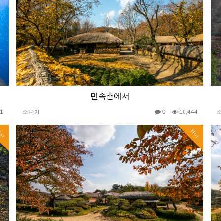
민속촌에서
31
소나기
0
10,444
ot
Hot