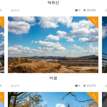
덕유산
82
소나기
0
26,608
ot
Hot
미생
55
소나기
0
10,375
ot
Hot