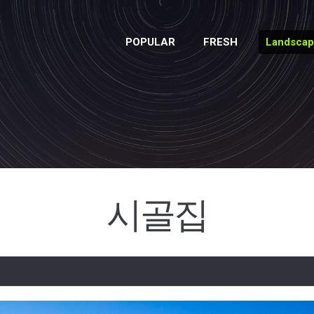
POPULAR
FRESH
Landsca
시골집