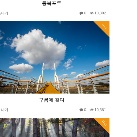
동북포루
소나기
0
10,392
Hot
구름에 걸다
소나기
0
10,381
Hot