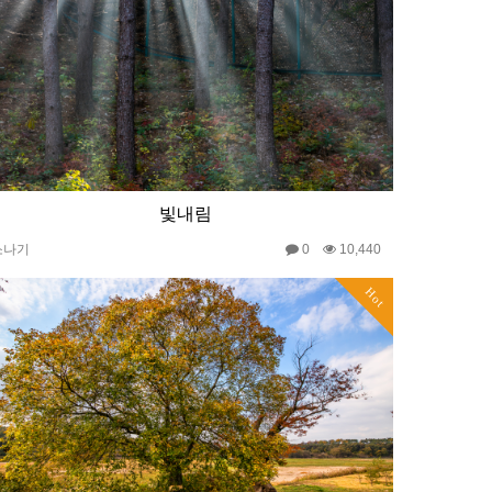
빛내림
소나기
0
10,440
Hot