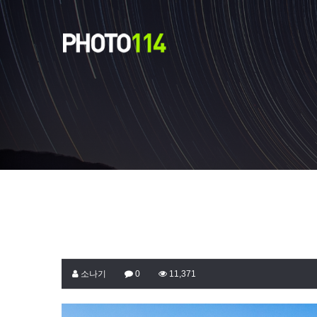
소나기
0
11,371