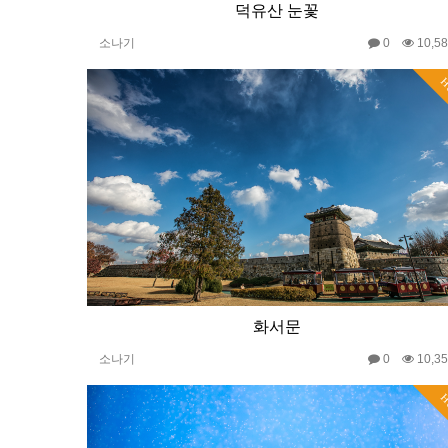
덕유산 눈꽃
소나기
0
10,5
H
화서문
소나기
0
10,3
H