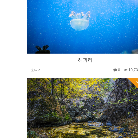
해파리
소나기
0
10,7
H