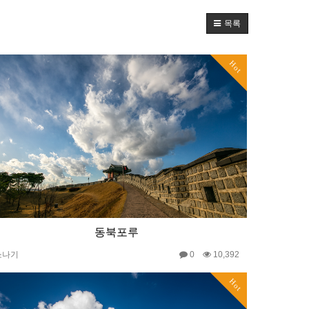
목록
Hot
동북포루
소나기
0
10,392
Hot