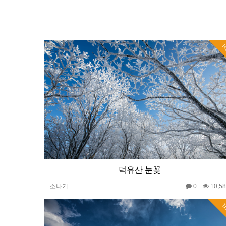
H
덕유산 눈꽃
소나기
0
10,5
H