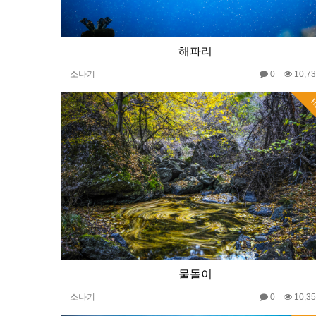
해파리
소나기
0
10,7
H
물돌이
소나기
0
10,3