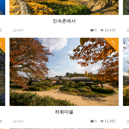
민속촌에서
31
소나기
0
10,443
ot
Hot
하회마을
59
소나기
0
11,495