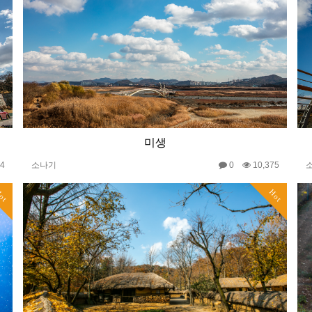
미생
54
소나기
0
10,375
ot
Hot