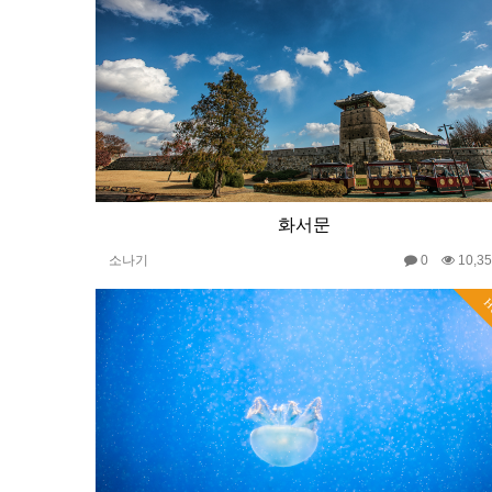
화서문
소나기
0
10,3
H