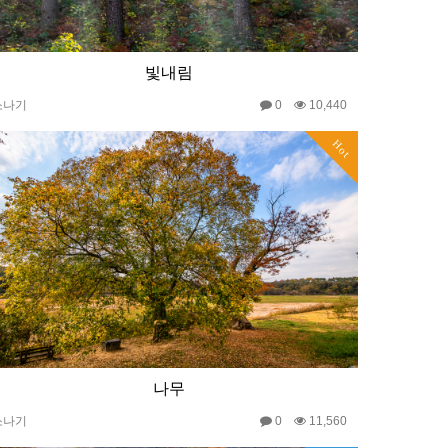
빛내림
소나기
0
10,440
Hot
나무
소나기
0
11,560