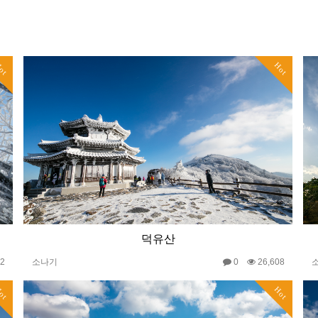
ot
Hot
덕유산
82
소나기
0
26,608
ot
Hot