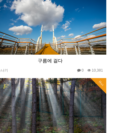
구름에 걸다
소나기
0
10,381
Hot