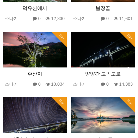
덕유산에서
불장골
소나기
0
12,330
소나기
0
11,601
Hot
Hot
주산지
양양간 고속도로
소나기
0
10,034
소나기
0
14,383
Hot
Hot