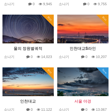
소나기
0
9,945
소나기
0
9,755
Hot
Hot
물의 정원별궤적
인천대교S라인
소나기
0
14,023
소나기
0
10,207
Now
Hot
인천대교
서울 야경
소나기
0
11,122
소나기
0
13,067