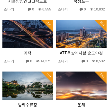
서울양양간고고속도로
북성포구
소나기
0
8,555
소나기
0
10,832
Hot
Hot
궤적
ATT옥상에사본 송도야경
소나기
0
14,371
소나기
0
8,532
Hot
Hot
방화수류정
운해