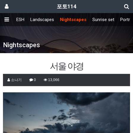
포토114
AR
FRESH
Landscapes
Nightscapes
Sunrise set
Portrai
Nightscapes
서울 야경
소나기
0
13,066