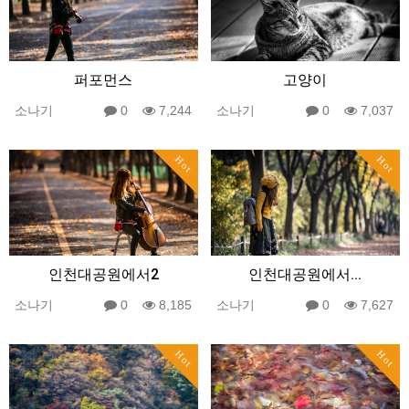
퍼포먼스
고양이
소나기
0
7,244
소나기
0
7,037
Hot
Hot
인천대공원에서2
인천대공원에서...
소나기
0
8,185
소나기
0
7,627
Hot
Hot