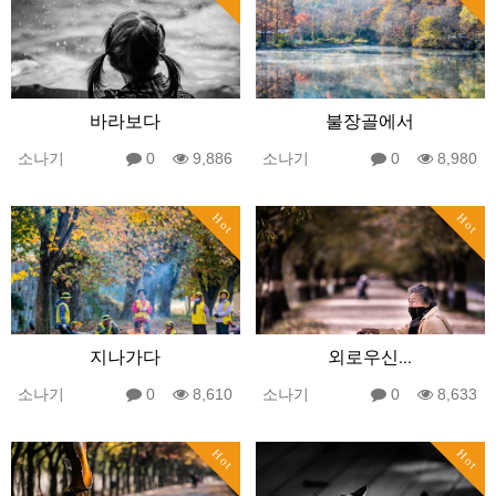
바라보다
불장골에서
소나기
0
9,886
소나기
0
8,980
Hot
Hot
지나가다
외로우신...
소나기
0
8,610
소나기
0
8,633
Hot
Hot