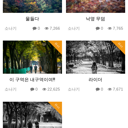
물들다
낙옆 무덤
소나기
0
7,266
소나기
0
7,765
Hot
Hot
이 구역은 내구역이여!!
라이더
소나기
0
22,625
소나기
0
7,671
Hot