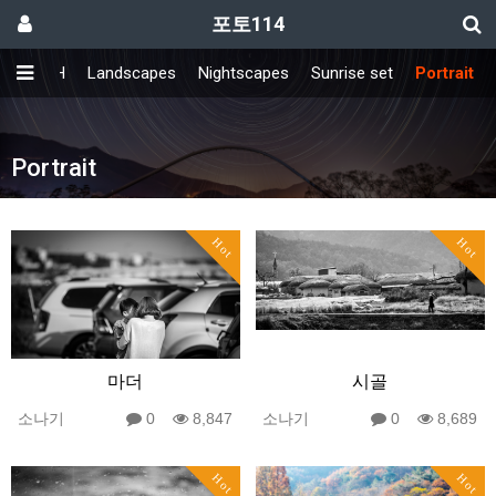
포토114
FRESH
Landscapes
Nightscapes
Sunrise set
Portrait
Portrait
Hot
Hot
마더
시골
소나기
0
8,847
소나기
0
8,689
Hot
Hot