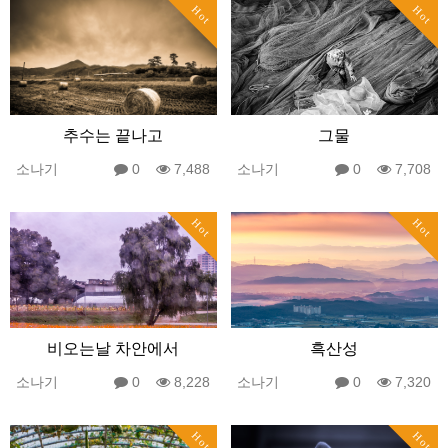
Hot
Hot
추수는 끝나고
그물
소나기
0
7,488
소나기
0
7,708
Hot
Hot
비오는날 차안에서
흑산성
소나기
0
8,228
소나기
0
7,320
Hot
Hot