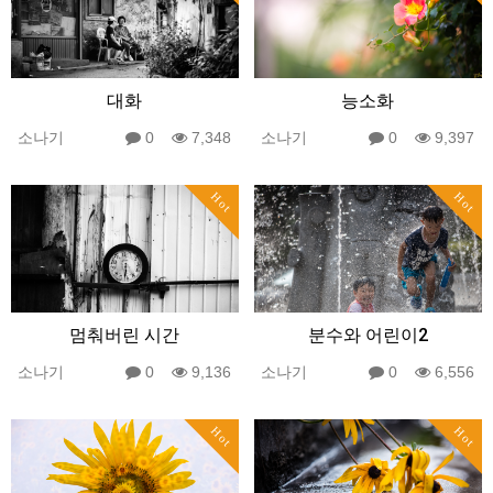
대화
능소화
소나기
0
7,348
소나기
0
9,397
Hot
Hot
멈춰버린 시간
분수와 어린이2
소나기
0
9,136
소나기
0
6,556
Hot
Hot