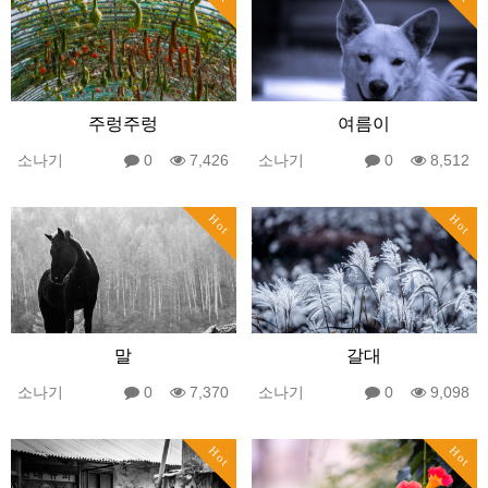
주렁주렁
여름이
소나기
0
7,426
소나기
0
8,512
Hot
Hot
말
갈대
소나기
0
7,370
소나기
0
9,098
Hot
Hot