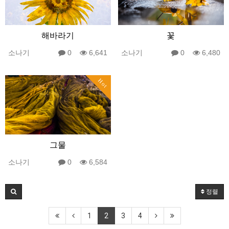
해바라기
꽃
소나기
0
6,641
소나기
0
6,480
Hot
그물
소나기
0
6,584
정렬
1
2
3
4