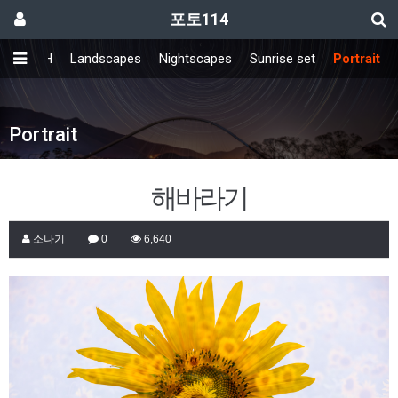
포토114
FRESH
Landscapes
Nightscapes
Sunrise set
Portrait
Portrait
해바라기
소나기
0
6,640