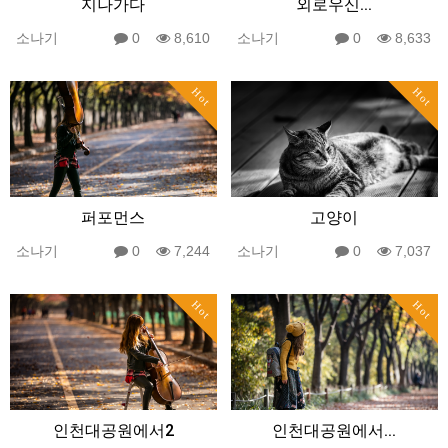
지나가다
외로우신...
소나기
0
8,610
소나기
0
8,633
Hot
Hot
퍼포먼스
고양이
소나기
0
7,244
소나기
0
7,037
Hot
Hot
인천대공원에서2
인천대공원에서...