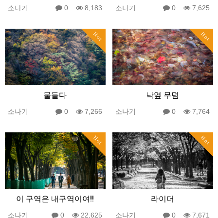
소나기
0
8,183
소나기
0
7,625
Hot
Hot
물들다
낙옆 무덤
소나기
0
7,266
소나기
0
7,764
Hot
Hot
이 구역은 내구역이여!!
라이더
소나기
0
22,625
소나기
0
7,671