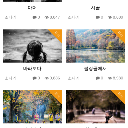
마더
시골
소나기
0
8,847
소나기
0
8,689
Hot
Hot
바라보다
불장골에서
소나기
0
9,886
소나기
0
8,980
Hot
Hot