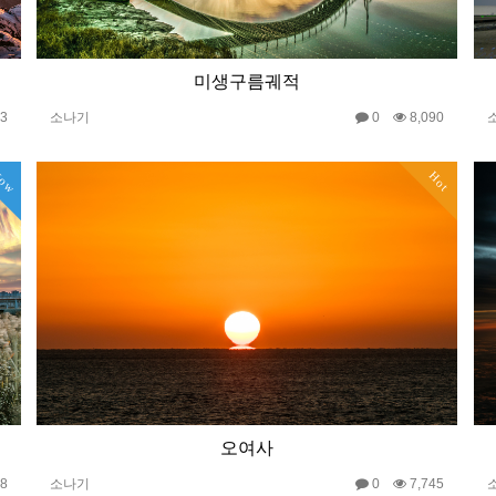
미생구름궤적
53
소나기
0
8,090
ow
Hot
오여사
08
소나기
0
7,745