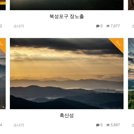
북성포구 장노출
22
소나기
0
7,077
ot
Hot
흑산성
74
소나기
0
5,897