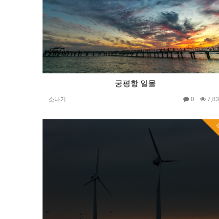
궁평항 일몰
소나기
0
7,8
H