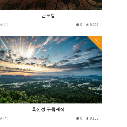
탄도항
소나기
0
6,667
Hot
흑산성 구름궤적
소나기
0
6,150