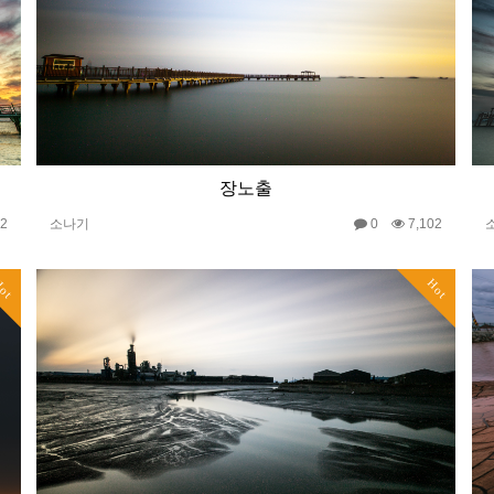
장노출
32
소나기
0
7,102
ot
Hot