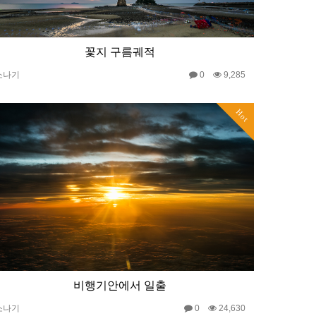
꽃지 구름궤적
소나기
0
9,285
Hot
비행기안에서 일출
소나기
0
24,630