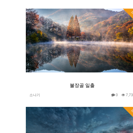
H
불장골 일출
소나기
0
7,7
H