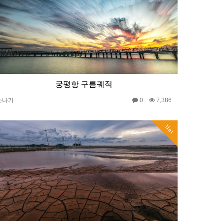
궁평항 구름궤적
소나기
0
7,386
Hot