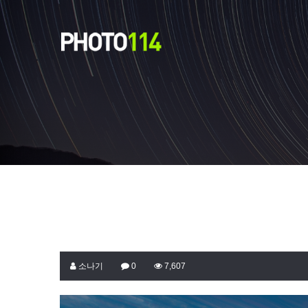
소나기
0
7,607