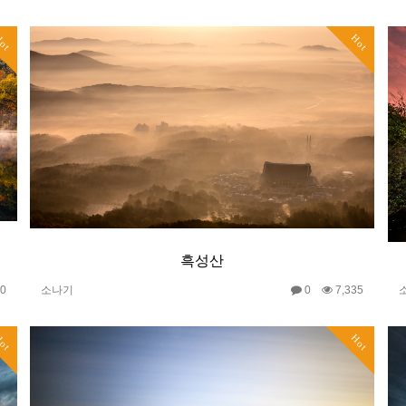
ot
Hot
흑성산
30
소나기
0
7,335
ot
Hot