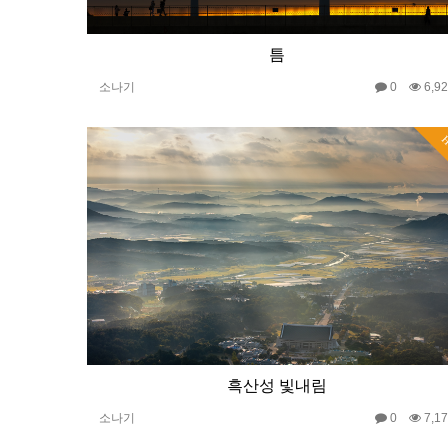
틈
소나기
0
6,9
H
흑산성 빛내림
소나기
0
7,1