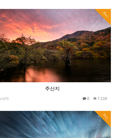
Hot
주산지
소나기
0
7,116
Hot