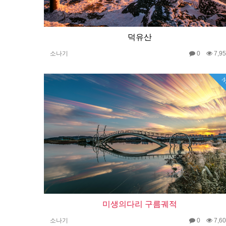
덕유산
소나기
0
7,9
N
미생의다리 구름궤적
소나기
0
7,6